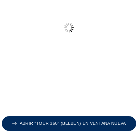
ABRIR "TOUR 360" (BELBÉN) EN VENTANA NUEVA