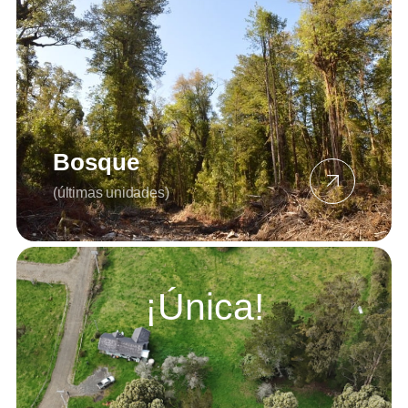
Bosque
(últimas unidades)
¡Única!