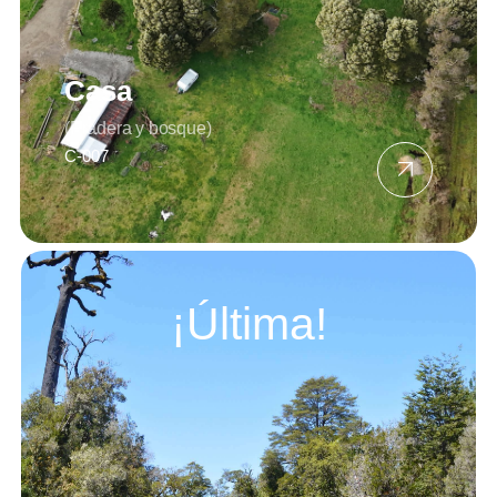
Casa
(Pradera y bosque)
C-007
¡Última!