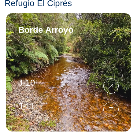
Refugio El Ciprés
Borde Arroyo
J-10
J-11